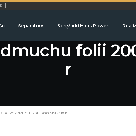
E
ści
Separatory
-Sprężarki Hans Power-
Reali
ozdmuchu folii 2
r
NIA DO ROZDMUCHU FOLII 2000 MM 2018 R