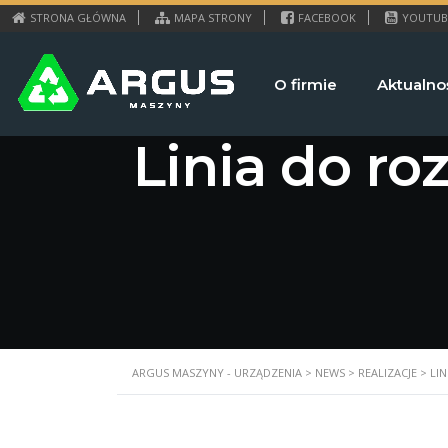
STRONA GŁÓWNA
MAPA STRONY
FACEBOOK
YOUTUB
O firmie
Aktualno
Linia do r
ARGUS MASZYNY - URZĄDZENIA
>
NEWS
>
REALIZACJE
>
LI