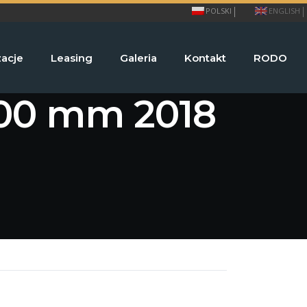
POLSKI
ENGLISH
zacje
Leasing
Galeria
Kontakt
RODO
000 mm 2018