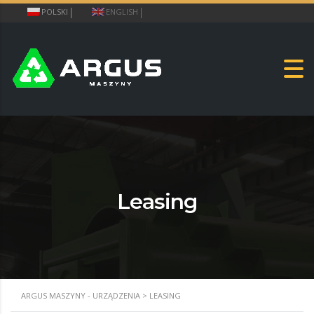
POLSKI
ENGLISH
Leasing
ARGUS MASZYNY - URZĄDZENIA
>
LEASING