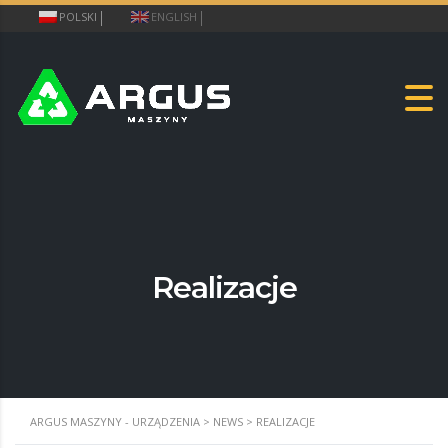
POLSKI
ENGLISH
Realizacje
ARGUS MASZYNY - URZĄDZENIA
>
NEWS
>
REALIZACJE