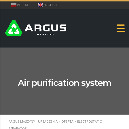
POLSKI
ENGLISH
Air purification system
ARGUS MASZYNY - URZĄDZENIA
>
OFERTA
>
ELECTROSTATIC
SEPARATOR