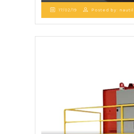
17/02/19
Posted by: nautil