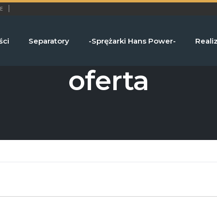
E
ści
Separatory
-Sprężarki Hans Power-
Reali
oferta