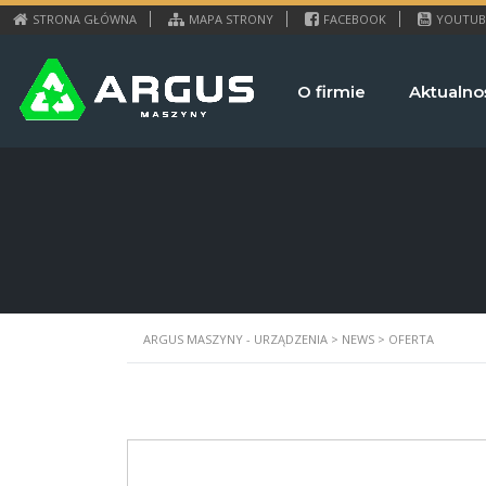
STRONA GŁÓWNA
MAPA STRONY
FACEBOOK
YOUTUB
O firmie
Aktualno
ARGUS MASZYNY - URZĄDZENIA
>
NEWS
>
OFERTA