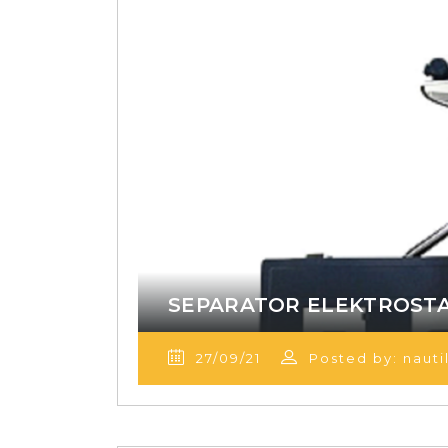
SEPARATOR ELEKTROST
27/09/21
Posted by: nauti