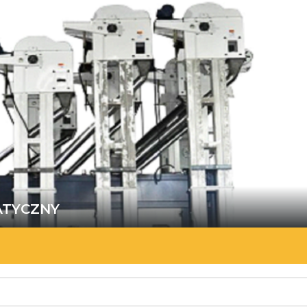
ATYCZNY
l