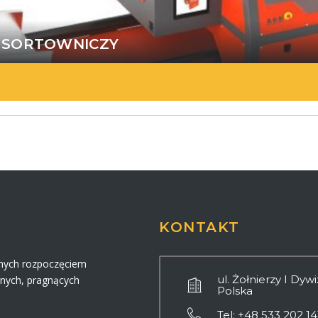
 SORTOWNICZY
l
KONTAKT
nych rozpoczęciem
ul. Żołnierzy I Dyw
znych, pragnących
Polska
Tel: +48 533 202 14