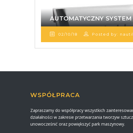
AUTOMATYCZNY SYSTEM
02/10/18
Posted by: nauti
WSPÓŁPRACA
Zapraszamy do współpracy wszystkich zainteresowa
działalności w zakresie przetwarzania tworzyw sztuc
unowocześnić oraz powiększyć park maszynowy.