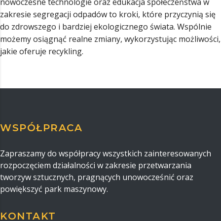
nowoczesne technologie oraz edukacja społeczeństwa w
zakresie segregacji odpadów to kroki, które przyczynią się
do zdrowszego i bardziej ekologicznego świata. Wspólnie
możemy osiągnąć realne zmiany, wykorzystując możliwości,
jakie oferuje recykling.
WSPÓŁPRACA
Zapraszamy do współpracy wszystkich zainteresowanych
rozpoczęciem działalności w zakresie przetwarzania
tworzyw sztucznych, pragnących unowocześnić oraz
powiększyć park maszynowy.
KONTAKT