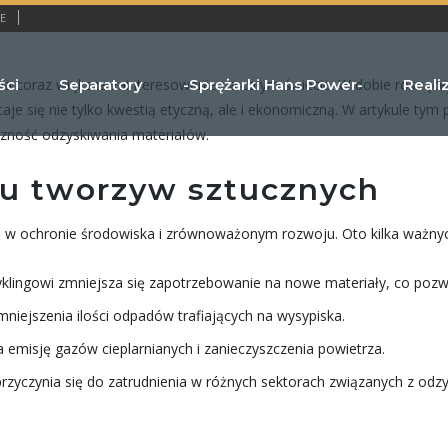
E
ści
Separatory
-Sprężarki Hans Power-
Reali
wa coraz większe zainteresowanie na całym świecie. W dobie rosnące
 się nie tylko kwestią etyczną, ale i ekonomiczną. W artykule tym 
czność odzyskiwania materiałów.
gu tworzyw sztucznych
ę w ochronie środowiska i zrównoważonym rozwoju. Oto kilka ważny
yklingowi zmniejsza się zapotrzebowanie na nowe materiały, co pozwa
mniejszenia ilości odpadów trafiających na wysypiska.
 emisję gazów cieplarnianych i zanieczyszczenia powietrza.
rzyczynia się do zatrudnienia w różnych sektorach związanych z odz