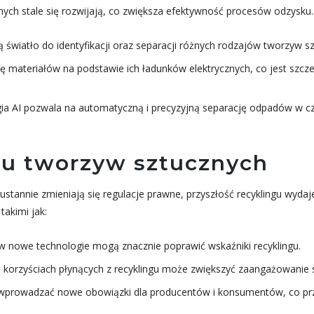
ch stale się rozwijają, co zwiększa efektywność procesów odzysku. 
 światło do identyfikacji oraz separacji różnych rodzajów tworzyw s
 materiałów na podstawie ich ładunków elektrycznych, co jest szcze
a AI pozwala na automatyczną i precyzyjną separację odpadów w cz
ngu tworzyw sztucznych
stannie zmieniają się regulacje prawne, przyszłość recyklingu wydaje
akimi jak:
w nowe technologie mogą znacznie poprawić wskaźniki recyklingu.
orzyściach płynących z recyklingu może zwiększyć zaangażowanie 
wprowadzać nowe obowiązki dla producentów i konsumentów, co przy