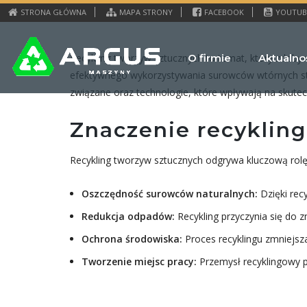
STRONA GŁÓWNA
MAPA STRONY
FACEBOOK
YOUTUB
O firmie
Aktualno
Recykling tworzyw sztucznych to temat, który zdoby
efektywnego wykorzystywania surowców wtórnych staje
związane oraz technologie, które wpływają na skute
Znaczenie recyklin
Recykling tworzyw sztucznych odgrywa kluczową rol
Oszczędność surowców naturalnych:
Dzięki rec
Redukcja odpadów:
Recykling przyczynia się do z
Ochrona środowiska:
Proces recyklingu zmniejsza
Tworzenie miejsc pracy:
Przemysł recyklingowy p