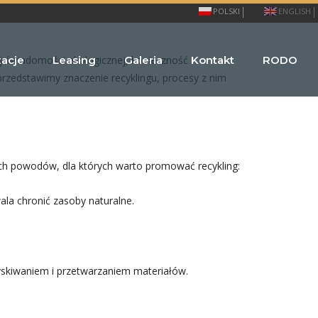
POLSKI
ENGLISH
zacje
Leasing
Galeria
Kontakt
RODO
j świadomości ekologicznej, konieczność
przedstawimy znaczenie recyklingu, procesy z nim
ch powodów, dla których warto promować recykling:
la chronić zasoby naturalne.
yskiwaniem i przetwarzaniem materiałów.