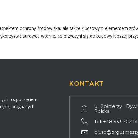
ym aspektem ochrony środowiska, ale także kluczowym elementem zr
ykorzystać surowce wtórne, co przyczyni się do budowy lepszej przys
KONTAKT
nych rozpoczęciem
ul. Żołnierzy I Dyw
znych, pragnących
Polska
Tel: +48 533 202 14
biuro@argusmaszy