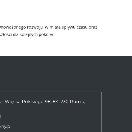
ównoważonego rozwoju. W miarę upływu czasu oraz
złości dla kolejnych pokoleń.
izji Wojska Polskiego 98, 84-230 Rumia,
1
ny.pl