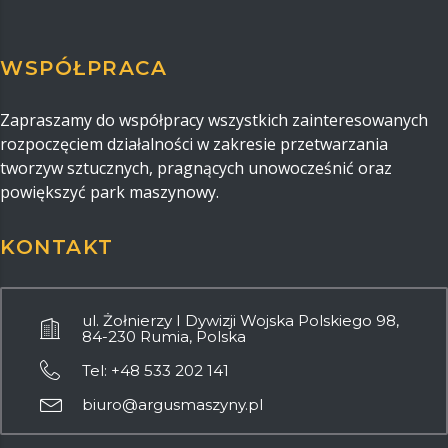
WSPÓŁPRACA
Zapraszamy do współpracy wszystkich zainteresowanych
rozpoczęciem działalności w zakresie przetwarzania
tworzyw sztucznych, pragnących unowocześnić oraz
powiększyć park maszynowy.
KONTAKT
ul. Żołnierzy I Dywizji Wojska Polskiego 98,
84-230 Rumia, Polska
Tel: +48 533 202 141
biuro@argusmaszyny.pl